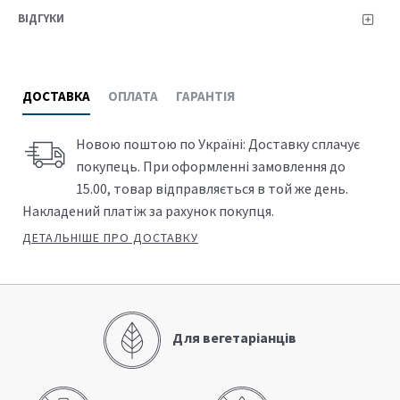
Загальна підтримка мікрофлори кишківника та
ВІДГYКИ
зміцнення імунітету: штами підтримують
здорову мікрофлору кишківника, зокрема,
завдяки протизапальній дії
ДОСТАВКА
ОПЛАТА
ГАРАНТІЯ
Можна приймати разом з ліками для поїздок за
кордон, зокрема з протималярійними
Новою поштою по Україні: Доставку сплачує
препаратами та вакцинами для подорожей
покупець. При оформленні замовлення до
15.00, товар відправляється в той же день.
Накладений платіж за рахунок покупця.
Ключові переваги
Optibac:
ДЕТАЛЬНІШЕ ПРО ДОСТАВКУ
Живі культури для подорожей за кордон
Ретельно досліджені та вивчені
Містить штами
лакто- та біфідобактерій і сахароміцетів, які, як
Для вегетаріанців
доведено, живими досягають кишечника та
доповнюють природні кишкові бактерії організму.
НЗ відомим Saccharomyces boulardii
Один із