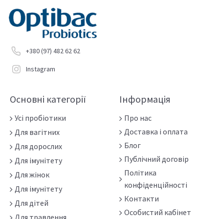
Saccharomyces boulardii
Bifidobacterium longum Rosell-175
Lactobacillus rhamnosus Rosell-11
Lactobacillus acidophilus Rosell-52
+380 (97) 482 62 62
Rosell-175 також було показано в випробуваннях для
Instagram
зменшення стресу та тривоги та підтримки
поліпшення настрою та якості сну.
Основні категорії
Інформація
Усі пробіотики
Про нас
Доставка і оплата
Для вагітних
Преса та нагороди
Optibac
:
Блог
Для дорослих
Публічний договір
Для імунітету
Політика
Для жінок
конфіденційності
Для імунітету
Контакти
Для дітей
Особистий кабінет
Для травлення