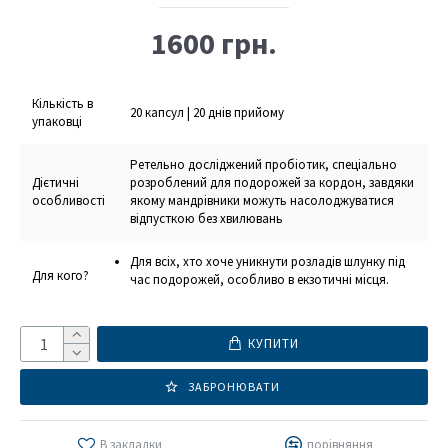
1600 грн.
Кількість в
20 капсул | 20 днів прийому
упаковці
Ретельно досліджений пробіотик, спеціально
Дієтичні
розроблений для подорожей за кордон, завдяки
особливості
якому мандрівники можуть насолоджуватися
відпусткою без хвилювань
Для всіх, хто хоче уникнути розладів шлунку під
Для кого?
час подорожей, особливо в екзотичні місця.
КУПИТИ
ЗАБРОНЮВАТИ
В закладки
порівняння