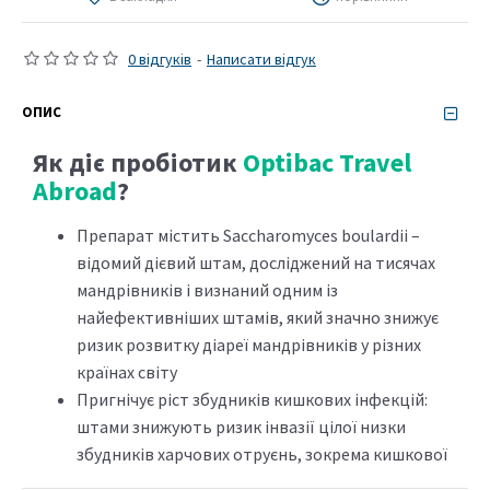
0 відгуків
-
Написати відгук
ОПИС
Як діє пробіотик
Optibac Travel
Abroad
?
Препарат містить Saccharomyces boulardii –
відомий дієвий штам, досліджений на тисячах
мандрівників і визнаний одним із
найефективніших штамів, який значно знижує
ризик розвитку діареї мандрівників у різних
країнах світу
Пригнічує ріст збудників кишкових інфекцій:
штами знижують ризик інвазії цілої низки
збудників харчових отруєнь, зокрема кишкової
палички